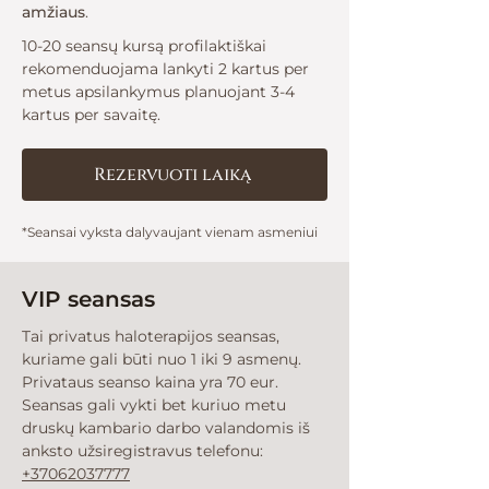
amžiaus
.
10-20 seansų kursą profilaktiškai
rekomenduojama lankyti 2 kartus per
metus apsilankymus planuojant 3-4
kartus per savaitę.
Rezervuoti laiką
*Seansai vyksta dalyvaujant vienam asmeniui
VIP seansas
Tai privatus haloterapijos seansas,
kuriame gali būti nuo 1 iki 9 asmenų.
Privataus seanso kaina yra 70 eur.
Seansas gali vykti bet kuriuo metu
druskų kambario darbo valandomis iš
anksto užsiregistravus telefonu:
+37062037777