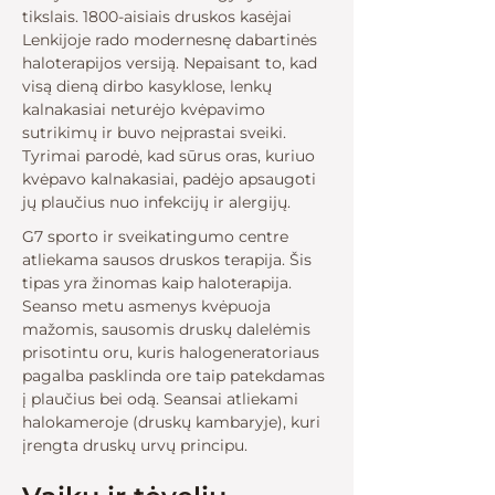
tikslais. 1800-aisiais druskos kasėjai
Lenkijoje rado modernesnę dabartinės
haloterapijos versiją. Nepaisant to, kad
visą dieną dirbo kasyklose, lenkų
kalnakasiai neturėjo kvėpavimo
sutrikimų ir buvo neįprastai sveiki.
Tyrimai parodė, kad sūrus oras, kuriuo
kvėpavo kalnakasiai, padėjo apsaugoti
jų plaučius nuo infekcijų ir alergijų. ​
​G7 sporto ir sveikatingumo centre
atliekama sausos druskos terapija. Šis
tipas yra žinomas kaip haloterapija.
Seanso metu asmenys kvėpuoja
mažomis, sausomis druskų dalelėmis
prisotintu oru, kuris halogeneratoriaus
pagalba pasklinda ore taip patekdamas
į plaučius bei odą. Seansai atliekami
halokameroje (druskų kambaryje), kuri
įrengta druskų urvų principu.