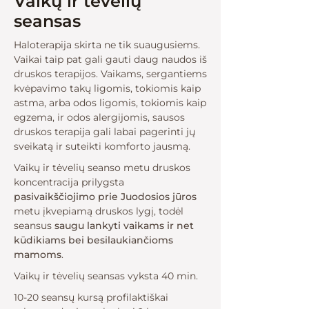
Vaikų ir tėvelių
seansas
Haloterapija skirta ne tik suaugusiems.
Vaikai taip pat gali gauti daug naudos iš
druskos terapijos. Vaikams, sergantiems
kvėpavimo takų ligomis, tokiomis kaip
astma, arba odos ligomis, tokiomis kaip
egzema, ir odos alergijomis, sausos
druskos terapija gali labai pagerinti jų
sveikatą ir suteikti komforto jausmą.
Vaikų ir tėvelių seanso metu druskos
koncentracija prilygsta
pasivaikščiojimo prie Juodosios jūros
metu įkvepiamą druskos lygį, todėl
seansus
saugu lankyti vaikams ir net
kūdikiams bei besilaukiančioms
mamoms
.
Vaikų ir tėvelių seansas vyksta 40 min.
10-20 seansų kursą profilaktiškai