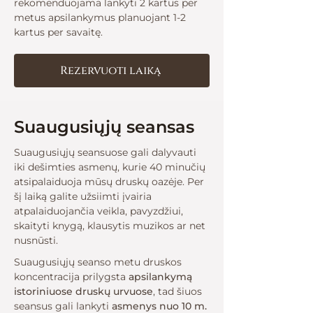
rekomenduojama lankyti 2 kartus per
metus apsilankymus planuojant 1-2
kartus per savaitę.​​
Rezervuoti laiką
Suaugusiųjų seansas
Suaugusiųjų seansuose gali dalyvauti
iki dešimties asmenų, kurie 40 minučių
atsipalaiduoja mūsų druskų oazėje. Per
šį laiką galite užsiimti įvairia
atpalaiduojančia veikla, pavyzdžiui,
skaityti knygą, klausytis muzikos ar net
nusnūsti.
Suaugusiųjų seanso metu druskos
koncentracija prilygsta
apsilankymą
istoriniuose druskų urvuose
, tad šiuos
seansus gali lankyti
asmenys nuo 10 m.