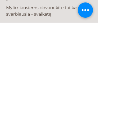
Mylimiausiems dovanokite tai kas
svarbiausia - svaikatą!
Įsigyti dovanų kuponą
Venkite haloterapijos,
jei kenčiate nuo:
Hipertiroidizmas
Aukštas kraujospūdis (hipertenzija)
Tuberkuliozė
Širdies problemos
Kvėpavimo takų sutrikimas
Kraujo sutrikimai, tokie kaip anemija,
hemofilija ar krešėjimas
Užkrečiamos ligos
Karščiavimas
Atviros žaizdos
Piktybinės ligos, tokios kaip vėžys